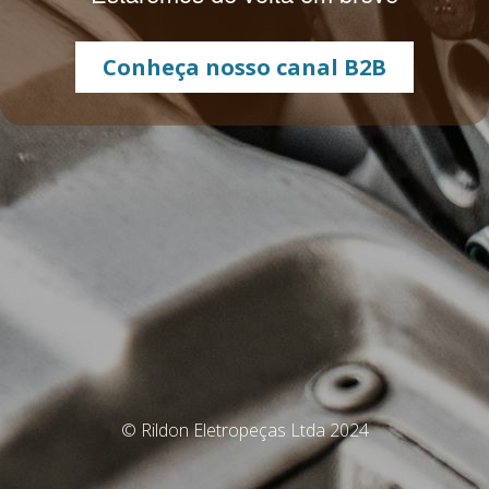
Conheça nosso canal B2B
© Rildon Eletropeças Ltda 2024