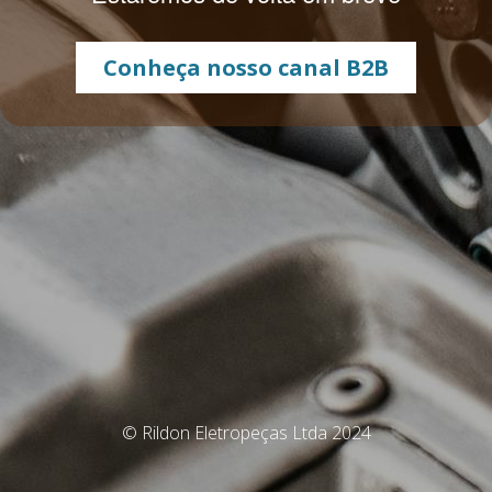
Conheça nosso canal B2B
© Rildon Eletropeças Ltda 2024