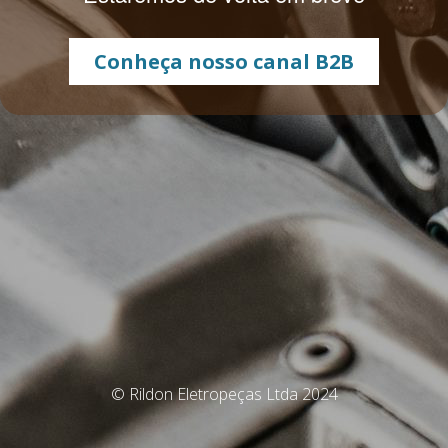
Conheça nosso canal B2B
© Rildon Eletropeças Ltda 2024