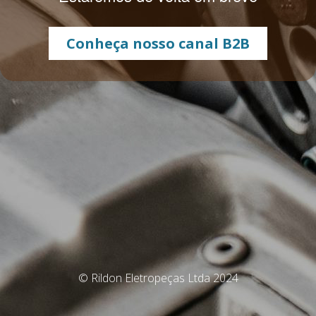
Conheça nosso canal B2B
© Rildon Eletropeças Ltda 2024