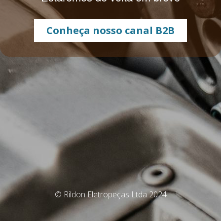
Conheça nosso canal B2B
© Rildon Eletropeças Ltda 2024