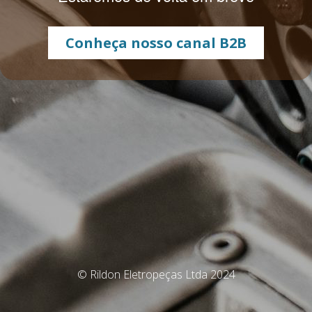
Conheça nosso canal B2B
© Rildon Eletropeças Ltda 2024