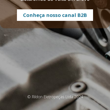
Conheça nosso canal B2B
© Rildon Eletropeças Ltda 2024