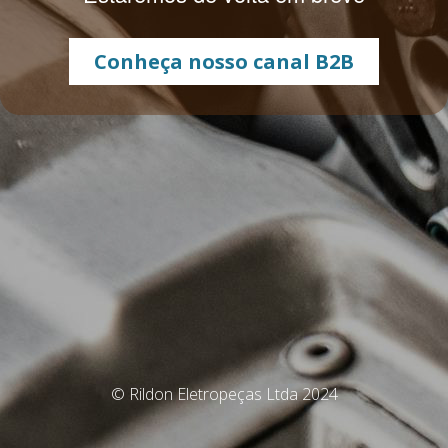
Conheça nosso canal B2B
© Rildon Eletropeças Ltda 2024