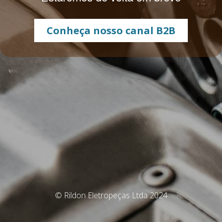
Conheça nosso canal B2B
© Rildon Eletropeças Ltda 2024