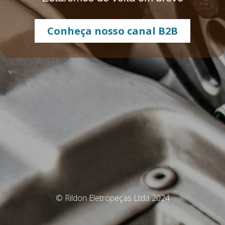
Conheça nosso canal B2B
© Rildon Eletropeças Ltda 2024