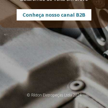
Conheça nosso canal B2B
© Rildon Eletropeças Ltda 2024