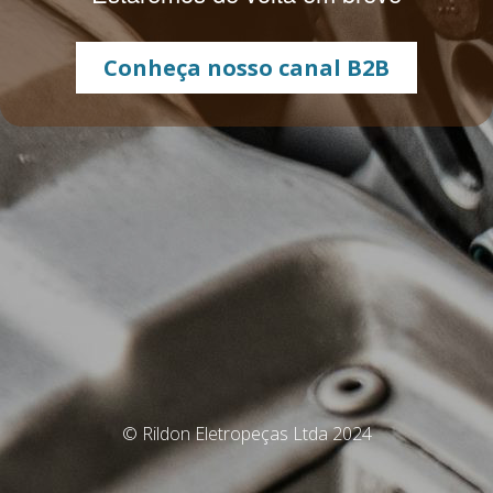
Conheça nosso canal B2B
© Rildon Eletropeças Ltda 2024