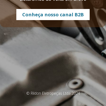
Conheça nosso canal B2B
© Rildon Eletropeças Ltda 2024