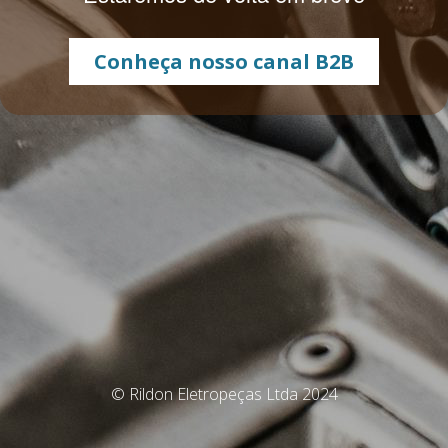
Conheça nosso canal B2B
© Rildon Eletropeças Ltda 2024