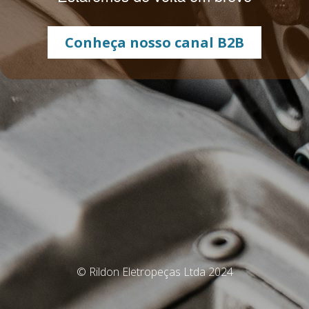
Conheça nosso canal B2B
© Rildon Eletropeças Ltda 2024