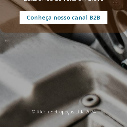
Conheça nosso canal B2B
© Rildon Eletropeças Ltda 2024