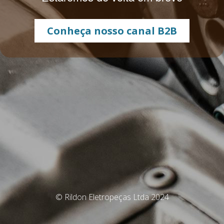
Conheça nosso canal B2B
© Rildon Eletropeças Ltda 2024