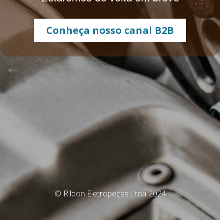
Conheça nosso canal B2B
© Rildon Eletropeças Ltda 2024