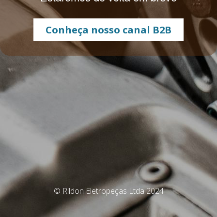
Conheça nosso canal B2B
© Rildon Eletropeças Ltda 2024