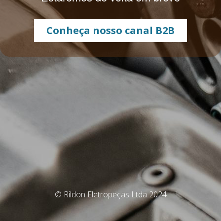
Conheça nosso canal B2B
© Rildon Eletropeças Ltda 2024