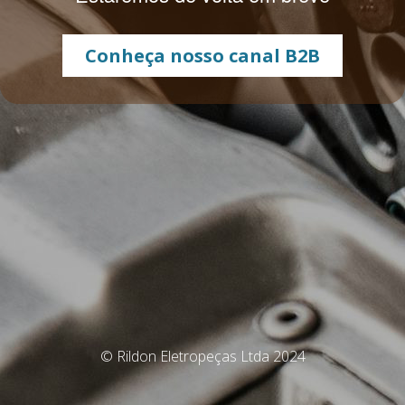
Conheça nosso canal B2B
© Rildon Eletropeças Ltda 2024