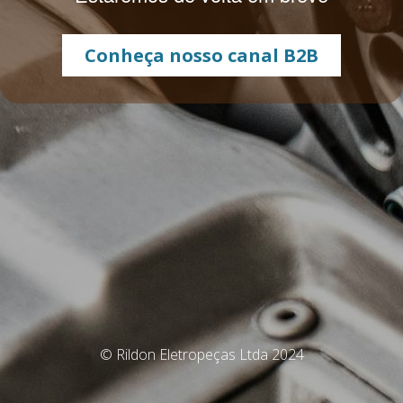
Conheça nosso canal B2B
© Rildon Eletropeças Ltda 2024