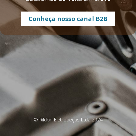
Conheça nosso canal B2B
© Rildon Eletropeças Ltda 2024