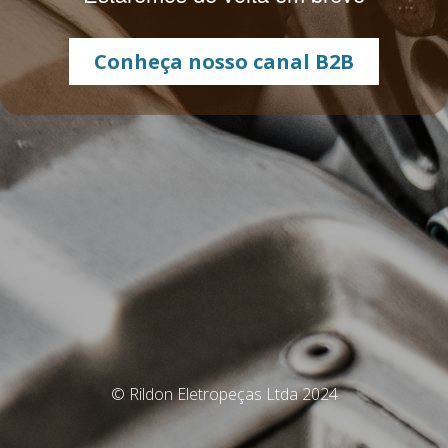
Conheça nosso canal B2B
© Rildon Eletropeças Ltda 2024