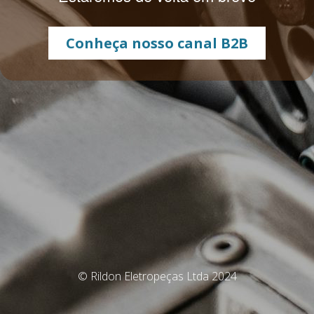
Conheça nosso canal B2B
© Rildon Eletropeças Ltda 2024