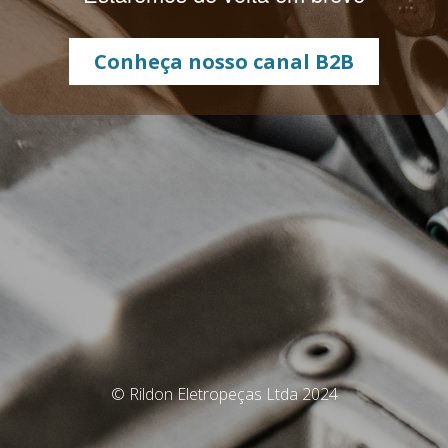
Conheça nosso canal B2B
© Rildon Eletropeças Ltda 2024