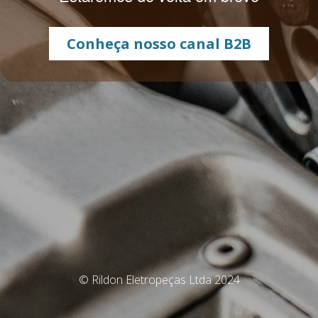
Conheça nosso canal B2B
© Rildon Eletropeças Ltda 2024