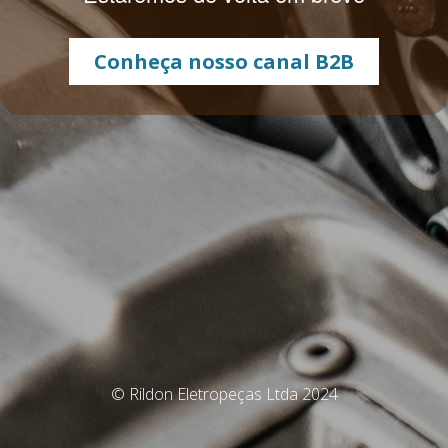
Conheça nosso canal B2B
© Rildon Eletropeças Ltda 2024