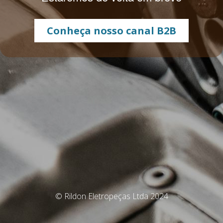
Conheça nosso canal B2B
© Rildon Eletropeças Ltda 2024