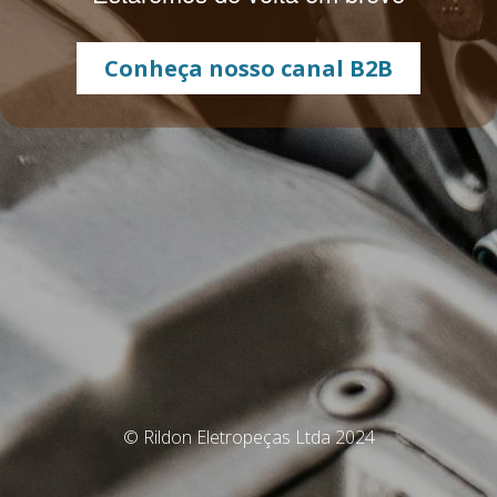
Conheça nosso canal B2B
© Rildon Eletropeças Ltda 2024