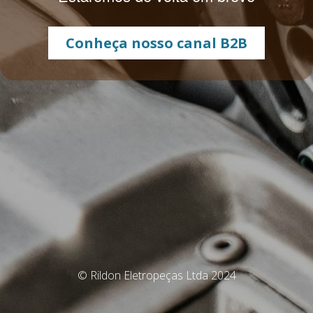
Conheça nosso canal B2B
© Rildon Eletropeças Ltda 2024