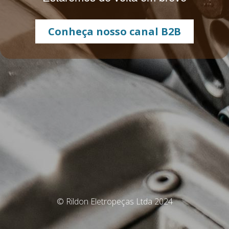
Conheça nosso canal B2B
© Rildon Eletropeças Ltda 2024