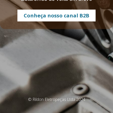
Conheça nosso canal B2B
© Rildon Eletropeças Ltda 2024