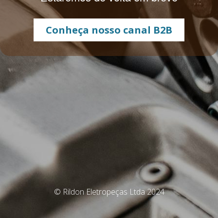
Conheça nosso canal B2B
© Rildon Eletropeças Ltda 2024