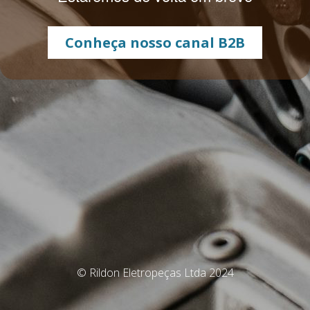
Conheça nosso canal B2B
© Rildon Eletropeças Ltda 2024