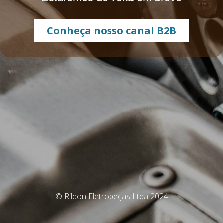
Conheça nosso canal B2B
© Rildon Eletropeças Ltda 2024