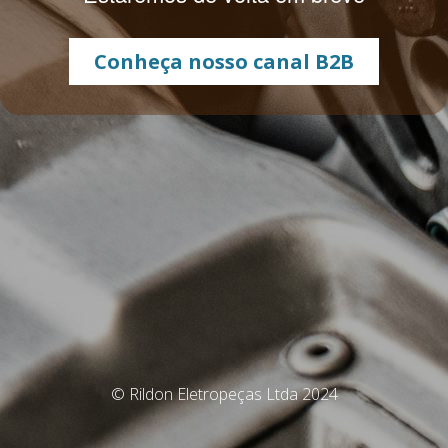
Conheça nosso canal B2B
© Rildon Eletropeças Ltda 2024