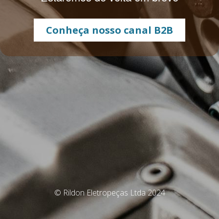
Conheça nosso canal B2B
© Rildon Eletropeças Ltda 2024