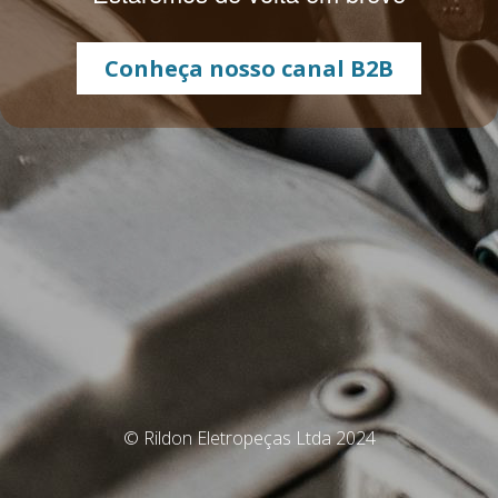
Conheça nosso canal B2B
© Rildon Eletropeças Ltda 2024