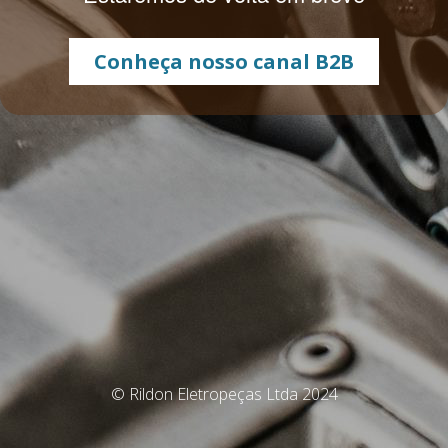
Conheça nosso canal B2B
© Rildon Eletropeças Ltda 2024