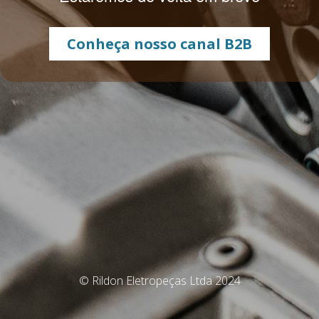
Conheça nosso canal B2B
© Rildon Eletropeças Ltda 2024