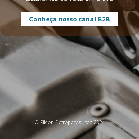
Conheça nosso canal B2B
© Rildon Eletropeças Ltda 2024