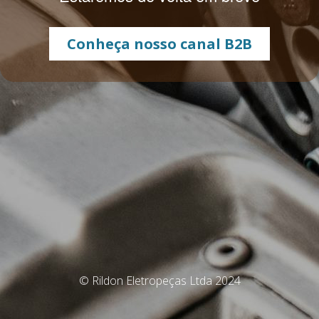
Conheça nosso canal B2B
© Rildon Eletropeças Ltda 2024