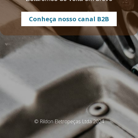
Conheça nosso canal B2B
© Rildon Eletropeças Ltda 2024