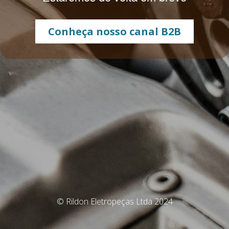
Conheça nosso canal B2B
© Rildon Eletropeças Ltda 2024