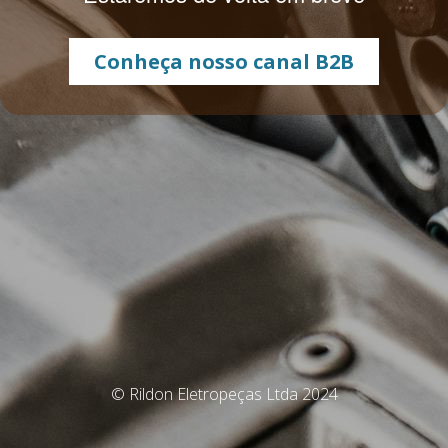
Conheça nosso canal B2B
© Rildon Eletropeças Ltda 2024