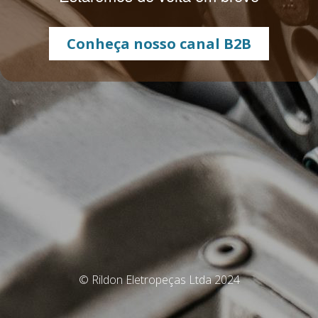
Conheça nosso canal B2B
© Rildon Eletropeças Ltda 2024