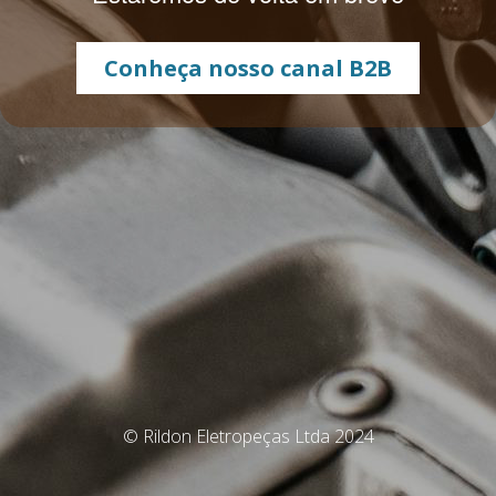
Conheça nosso canal B2B
© Rildon Eletropeças Ltda 2024