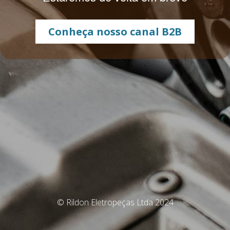
Conheça nosso canal B2B
© Rildon Eletropeças Ltda 2024