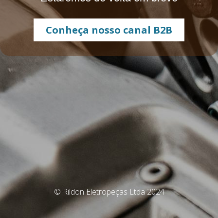
Conheça nosso canal B2B
© Rildon Eletropeças Ltda 2024